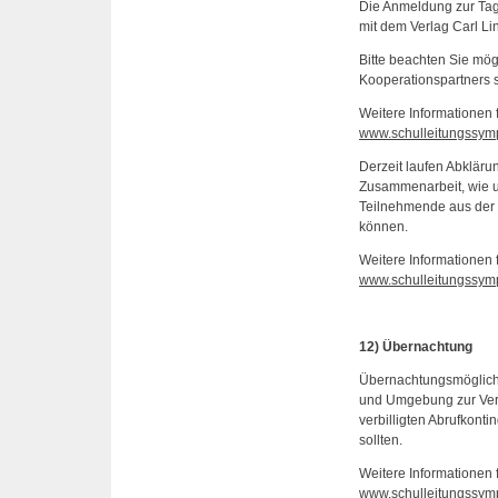
Die Anmeldung zur Tagu
mit dem Verlag Carl Li
Bitte beachten Sie mög
Kooperationspartners s
Weitere Informationen f
www.schulleitungssym
Derzeit laufen Abkläru
Zusammenarbeit, wie 
Teilnehmende aus der 
können.
Weitere Informationen f
www.schulleitungssymp
12) Übernachtung
Übernachtungsmöglichk
und Umgebung zur Verfü
verbilligten Abrufkont
sollten.
Weitere Informationen f
www.schulleitungssymp