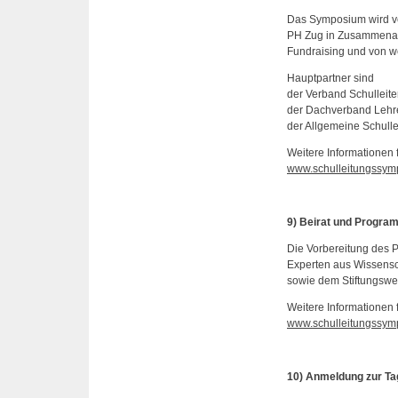
Das Symposium wird ve
PH Zug in Zusammenarbe
Fundraising und von we
Hauptpartner sind
der Verband Schulleit
der Dachverband Lehr
der Allgemeine Schull
Weitere Informationen 
www.schulleitungssymp
9) Beirat und Progr
Die Vorbereitung des P
Experten aus Wissensch
sowie dem Stiftungswe
Weitere Informationen 
www.schulleitungssym
10) Anmeldung zur T