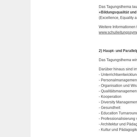
Das Tagungsthema laut
«Bildungsqualität und
(Excellence, Equality a
Weitere Informationen f
www.schulleitungssym
2) Haupt- und Parall
Das Tagungsthema wir
Darüber hinaus sind 
- Unterrichtsentwicklu
- Personalmanagemen
- Organisation und W
- Qualitätsmanagemen
- Kooperation
- Diversity Managemen
- Gesundheit
- Education Turnaroun
- Professionalisierung
- Architektur und Päda
- Kultur und Pädagogik