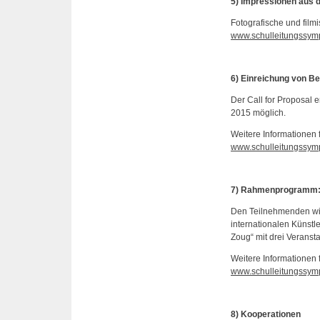
5) Impressionen aus 
Fotografische und film
www.schulleitungssymp
6) Einreichung von Be
Der Call for Proposal 
2015 möglich.
Weitere Informationen f
www.schulleitungssym
7) Rahmenprogramm: T
Den Teilnehmenden wir
internationalen Künstl
Zoug“ mit drei Veranst
Weitere Informationen 
www.schulleitungssy
8) Kooperationen