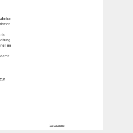
zahnten
ßnahmen
 sie
leitung
teil im
 damit
zur
Impressum