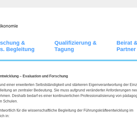
rschung &
Qualifizierung &
Beirat 
s. Begleitung
Tagung
Partner
ntwicklung – Evaluation und Forschung
nd einer erweiterten Selbstständigkeit und stärkeren Eigenverantwortung der Ein
lleitung an zentraler Bedeutung. Sie muss aufgrund veränderter Anforderungen ne
men. Deshalb bedarf es einer kontinuierlichen Professionalisierung von pädago
in Schulen.
twortlich für die wissenschaftliche Begleitung der Führungskräfteentwicklung im
ch in: