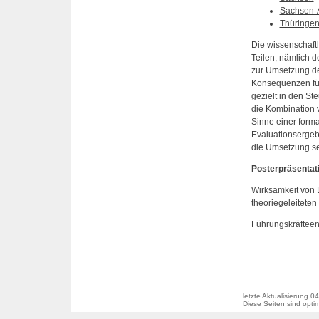
Sachsen-
Thüringe
Die wissenschaft
Teilen, nämlich 
zur Umsetzung de
Konsequenzen für
gezielt in den S
die Kombination v
Sinne einer forma
Evaluationsergeb
die Umsetzung se
Posterpräsentat
Wirksamkeit von 
theoriegeleitete
Führungskräfteen
letzte Aktualisierung
04
Diese Seiten sind optim