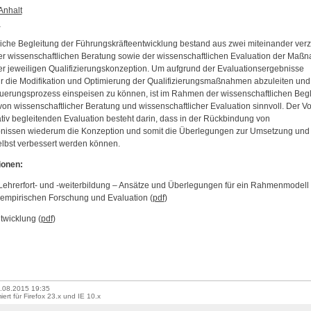
Anhalt
n
liche Begleitung der Führungskräfteentwicklung bestand aus zwei miteinander ver
der wissenschaftlichen Beratung sowie der wissenschaftlichen Evaluation der Ma
r jeweiligen Qualifizierungskonzeption. Um aufgrund der Evaluationsergebnisse
 die Modifikation und Optimierung der Qualifizierungsmaßnahmen abzuleiten und
teuerungsprozess einspeisen zu können, ist im Rahmen der wissenschaftlichen Beg
on wissenschaftlicher Beratung und wissenschaftlicher Evaluation sinnvoll. Der Vor
tiv begleitenden Evaluation besteht darin, dass in der Rückbindung von
nissen wiederum die Konzeption und somit die Überlegungen zur Umsetzung und
lbst verbessert werden können.
ionen:
Lehrerfort- und -weiterbildung – Ansätze und Überlegungen für ein Rahmenmodell 
n empirischen Forschung und Evaluation (
pdf
)
twicklung (
pdf
)
.08.2015 19:35
iert für Firefox 23.x und IE 10.x