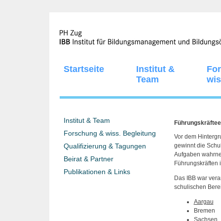
Startseite
Institut &
Fo
Team
wis
Institut & Team
Führungskräftee
Forschung & wiss. Begleitung
Vor dem Hintergru
Qualifizierung & Tagungen
gewinnt die Schu
Aufgaben wahrneh
Beirat & Partner
Führungskräften 
Publikationen & Links
Das IBB war veran
schulischen Berei
Aargau
Bremen
Sachsen