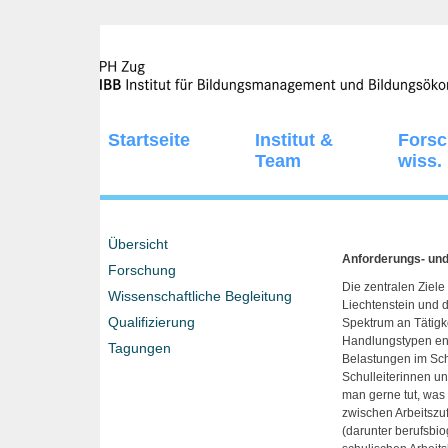
Startseite
Institut &
Fors
Team
wiss.
Übersicht
Anforderungs- und
Forschung
Die zentralen Ziele
Wissenschaftliche Begleitung
Liechtenstein und 
Qualifizierung
Spektrum an Tätigke
Handlungstypen ent
Tagungen
Belastungen im Sch
Schulleiterinnen u
man gerne tut, was
zwischen Arbeitszu
(darunter berufsbi