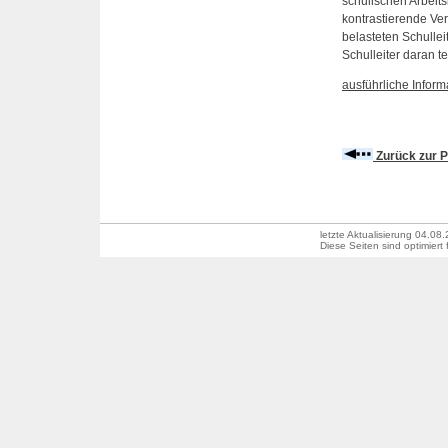
schulischen Arbeits
kontrastierende Ve
belasteten Schulle
Schulleiter daran tei
ausführliche Inform
Zurück zur P
letzte Aktualisierung
04.08.
Diese Seiten sind optimiert 