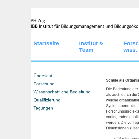
Startseite
Institut &
Fors
Team
wiss.
Übersicht
Schule als Organi
Forschung
Die Bedeutung der 
Wissenschaftliche Begleitung
als auch durch die 
Qualifizierung
welche organisatio
Systemebene, die 
Tagungen
Forschungsprojekts
vorliegenden quali
werden. Die vorlieg
Dimensionen zusa
Veränderun