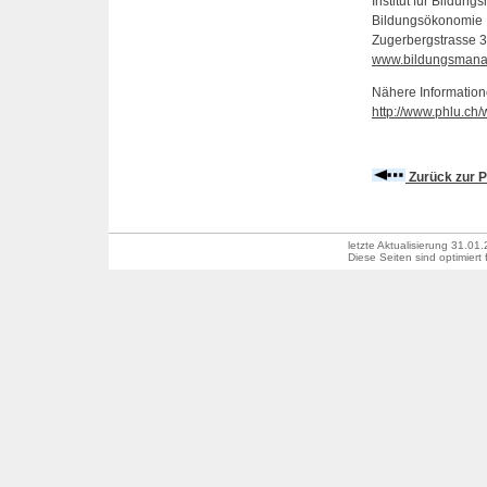
Institut für Bildu
Bildungsökonomie 
Zugerbergstrasse 
www.bildungsmana
Nähere Informatio
http://www.phlu.c
Zurück zur P
letzte Aktualisierung
31.01.
Diese Seiten sind optimiert 