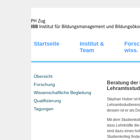
Startseite
Institut &
Fors
Team
wiss.
Übersicht
Beratung der
Forschung
Lehramtsstud
Wissenschaftliche Begleitung
Stephan Huber ist 
Qualifizierung
Lehramtsstudierend
Tagungen
dessen ist er als D
Mit dem Studienkol
dass Lehrkräfte die
sind dazu eines ho
Studienkolleg finde